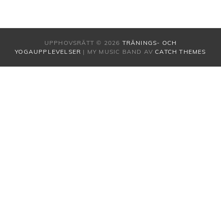
UPPHOVSRÄTT © 2026
TRÄNINGS- OCH
YOGAUPPLEVELSER
|
MY MUSIC BAND AV
CATCH THEMES