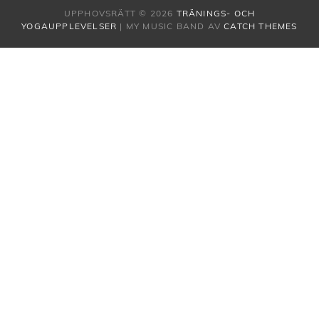
UPPHOVSRÄTT © 2026
TRÄNINGS- OCH
YOGAUPPLEVELSER
|
MY MUSIC BAND AV
CATCH THEMES