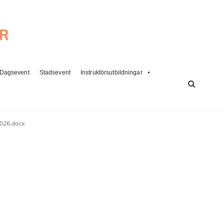
ER
Dagsevent
Stadsevent
Instruktörsutbildningar
SÖK
2026.docx