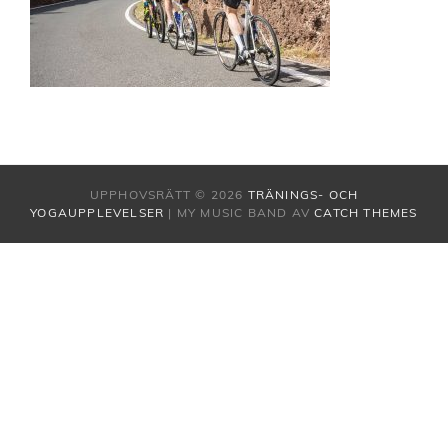
UPPHOVSRÄTT © 2026
TRÄNINGS- OCH
YOGAUPPLEVELSER
|
MY MUSIC BAND AV
CATCH THEMES