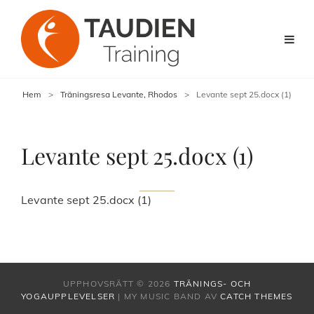
Hem
>
Träningsresa Levante, Rhodos
>
Levante sept 25.docx (1)
Levante sept 25.docx (1)
Levante sept 25.docx (1)
UPPHOVSRÄTT © 2026
TRÄNINGS- OCH
YOGAUPPLEVELSER
|
MY MUSIC BAND AV
CATCH THEMES