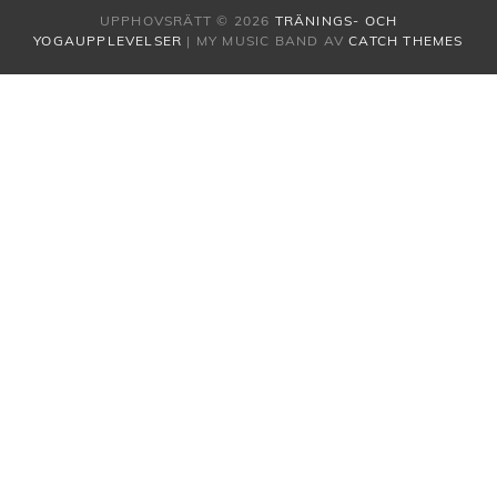
UPPHOVSRÄTT © 2026
TRÄNINGS- OCH
YOGAUPPLEVELSER
|
MY MUSIC BAND AV
CATCH THEMES