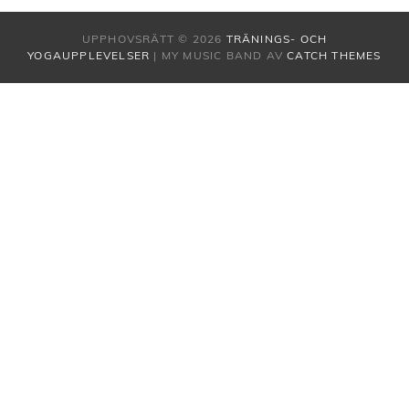
UPPHOVSRÄTT © 2026
TRÄNINGS- OCH
YOGAUPPLEVELSER
|
MY MUSIC BAND AV
CATCH THEMES