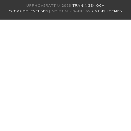
UPPHOVSRÄTT © 2026
TRÄNINGS- OCH
YOGAUPPLEVELSER
|
MY MUSIC BAND AV
CATCH THEMES