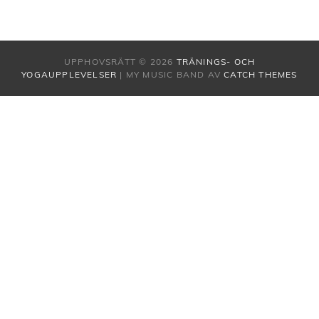
UPPHOVSRÄTT © 2026
TRÄNINGS- OCH
YOGAUPPLEVELSER
|
MY MUSIC BAND AV
CATCH THEMES