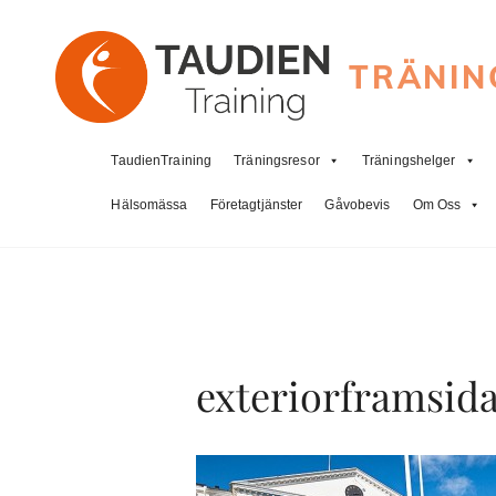
TRÄNIN
TaudienTraining
Träningsresor
Träningshelger
Hälsomässa
Företagtjänster
Gåvobevis
Om Oss
exteriorframsid