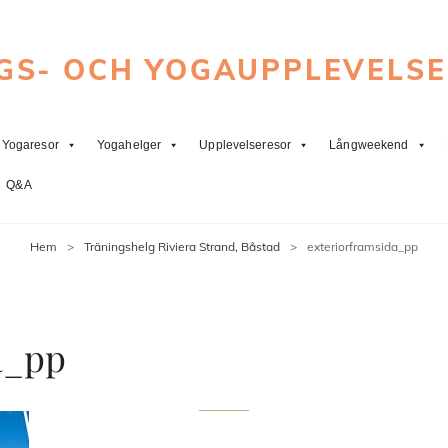
GS- OCH YOGAUPPLEVELS
Yogaresor
Yogahelger
Upplevelseresor
Långweekend
Q&A
Hem
>
Träningshelg Riviera Strand, Båstad
>
exteriorframsida_pp
a_pp