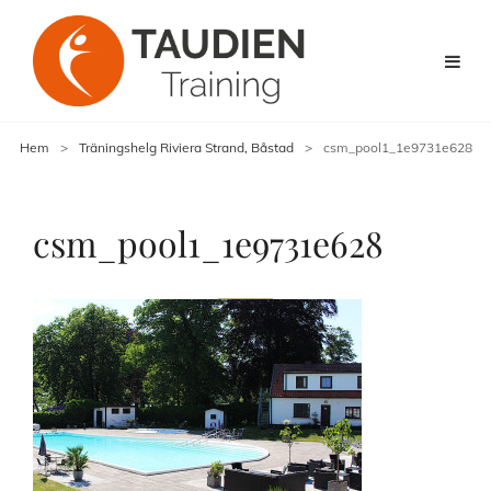
Hem
>
Träningshelg Riviera Strand, Båstad
>
csm_pool1_1e9731e628
csm_pool1_1e9731e628