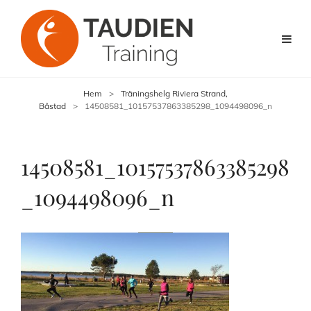
Hem
>
Träningshelg Riviera Strand,
Båstad
>
14508581_10157537863385298_1094498096_n
14508581_10157537863385298
_1094498096_n