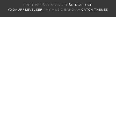
UPPHOVSRÄTT © 2026
TRÄNINGS- OCH
YOGAUPPLEVELSER
|
MY MUSIC BAND AV
CATCH THEMES