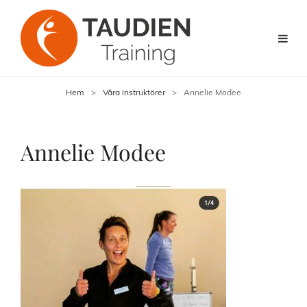
Hem
>
Våra instruktörer
>
Annelie Modee
Annelie Modee