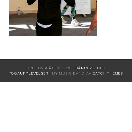
UPPHOVSRÄTT © 2026
TRÄNINGS- OCH
YOGAUPPLEVELSER
|
MY MUSIC BAND AV
CATCH THEMES