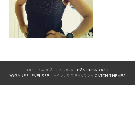
UPPHOVSRÄTT © 2026
TRÄNINGS- OCH
YOGAUPPLEVELSER
|
MY MUSIC BAND AV
CATCH THEMES