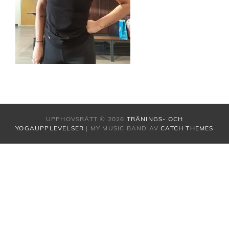
UPPHOVSRÄTT © 2026
TRÄNINGS- OCH
YOGAUPPLEVELSER
|
MY MUSIC BAND AV
CATCH THEMES