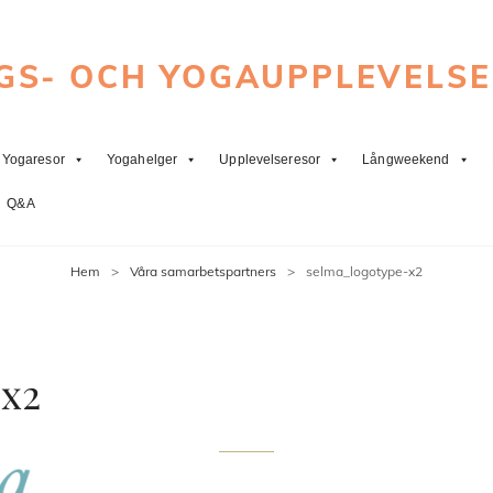
GS- OCH YOGAUPPLEVELS
Yogaresor
Yogahelger
Upplevelseresor
Långweekend
Q&A
Hem
>
Våra samarbetspartners
>
selma_logotype-x2
-x2