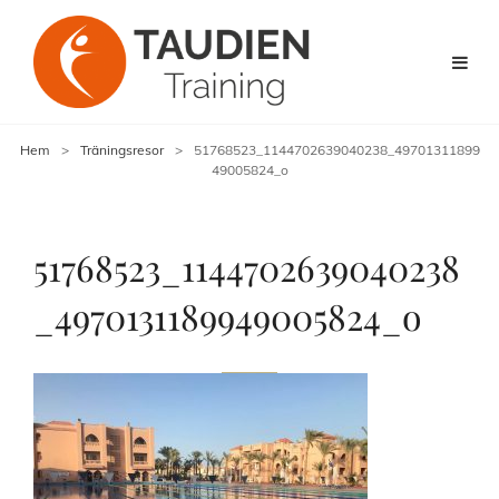
Hem
>
Träningsresor
>
51768523_1144702639040238_49701311899
49005824_o
51768523_1144702639040238
_4970131189949005824_o