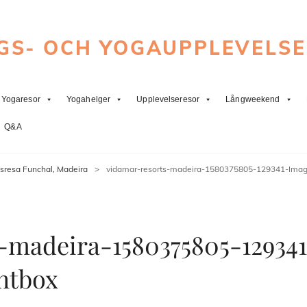
GS- OCH YOGAUPPLEVELS
Yogaresor
Yogahelger
Upplevelseresor
Långweekend
Q&A
sresa Funchal, Madeira
>
vidamar-resorts-madeira-1580375805-129341-Imag
-madeira-1580375805-129341
htbox