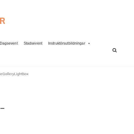
ER
Dagsevent
Stadsevent
Instruktörsutbildningar
SÖK
eGalleryLightbox
-