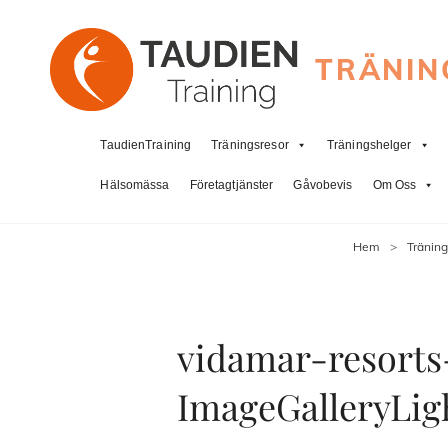
TRÄNIN
TaudienTraining
Träningsresor
Träningshelger
Hälsomässa
Företagtjänster
Gåvobevis
Om Oss
Hem
>
Träning
vidamar-resorts
ImageGalleryLig