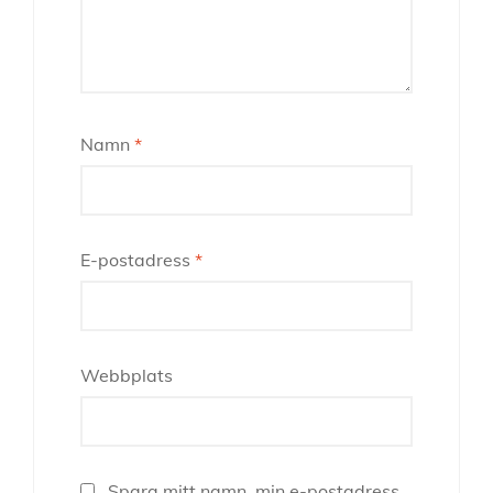
Namn
*
E-postadress
*
Webbplats
Spara mitt namn, min e-postadress