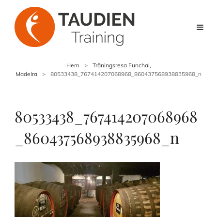
Hem
>
Träningsresa Funchal,
Madeira
>
80533438_767414207068968_860437568938835968_n
80533438_767414207068968
_860437568938835968_n