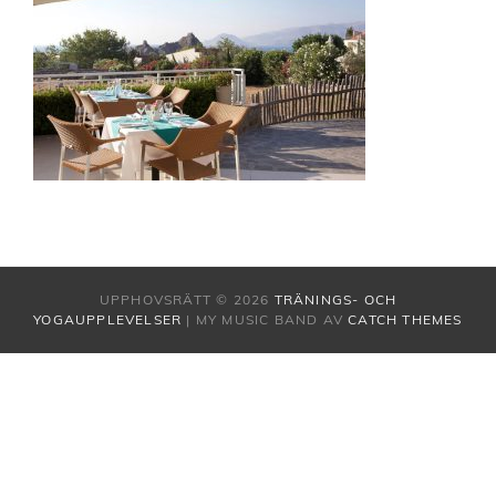
UPPHOVSRÄTT © 2026
TRÄNINGS- OCH
YOGAUPPLEVELSER
|
MY MUSIC BAND AV
CATCH THEMES