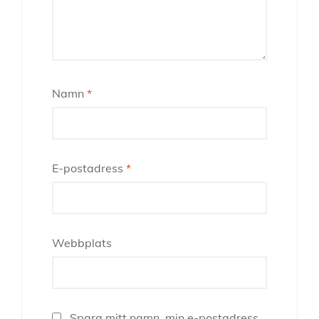
Namn
*
E-postadress
*
Webbplats
Spara mitt namn, min e-postadress