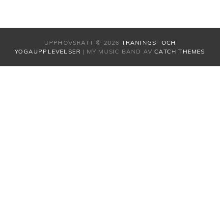
UPPHOVSRÄTT © 2026
TRÄNINGS- OCH
YOGAUPPLEVELSER
|
MY MUSIC BAND AV
CATCH THEMES