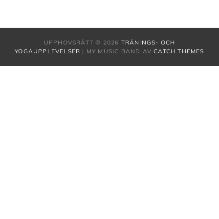
UPPHOVSRÄTT © 2026
TRÄNINGS- OCH
YOGAUPPLEVELSER
|
MY MUSIC BAND AV
CATCH THEMES