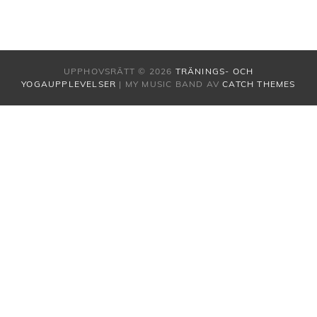
UPPHOVSRÄTT © 2026
TRÄNINGS- OCH
YOGAUPPLEVELSER
|
MY MUSIC BAND AV
CATCH THEMES