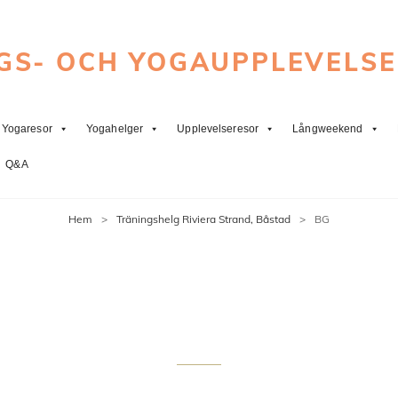
GS- OCH YOGAUPPLEVELS
Yogaresor
Yogahelger
Upplevelseresor
Långweekend
Q&A
Hem
>
Träningshelg Riviera Strand, Båstad
>
BG