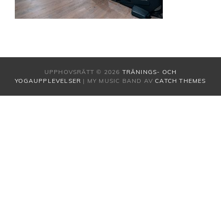
UPPHOVSRÄTT © 2026
TRÄNINGS- OCH
YOGAUPPLEVELSER
|
MY MUSIC BAND AV
CATCH THEMES