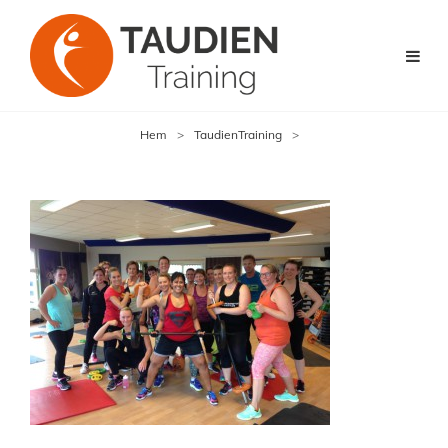
Hem
>
TaudienTraining
>