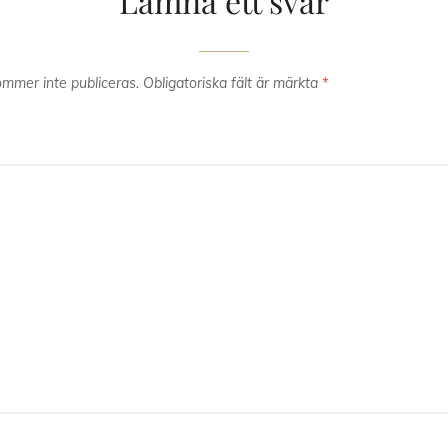
Lämna ett svar
mmer inte publiceras.
Obligatoriska fält är märkta
*