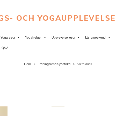
GS- OCH YOGAUPPLEVELS
Yogaresor
Yogahelger
Upplevelseresor
Långweekend
Q&A
Hem
>
Träningsresa Sydafrika
>
välta däck