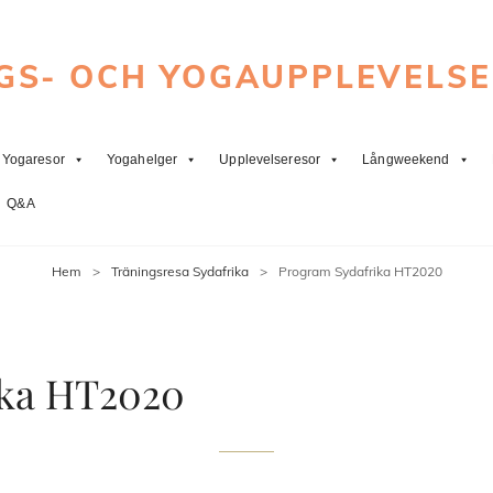
GS- OCH YOGAUPPLEVELS
Yogaresor
Yogahelger
Upplevelseresor
Långweekend
Q&A
Hem
>
Träningsresa Sydafrika
>
Program Sydafrika HT2020
ika HT2020