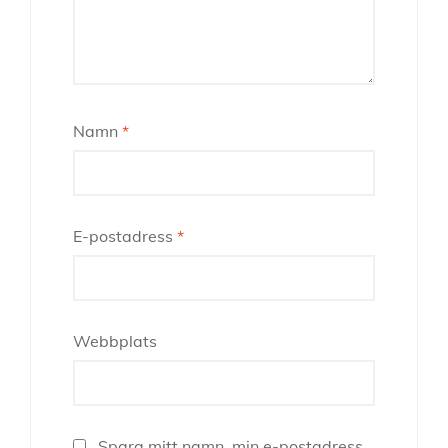
Namn
*
E-postadress
*
Webbplats
Spara mitt namn, min e-postadress