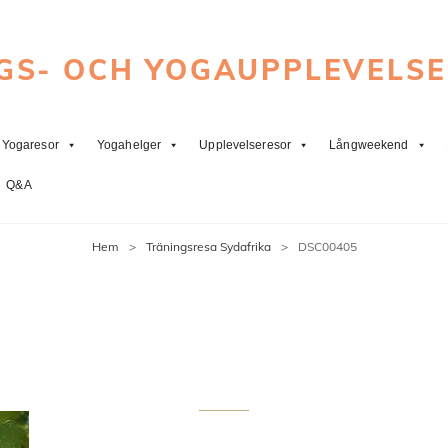
GS- OCH YOGAUPPLEVELS
Yogaresor
Yogahelger
Upplevelseresor
Långweekend
Q&A
Hem
>
Träningsresa Sydafrika
>
DSC00405