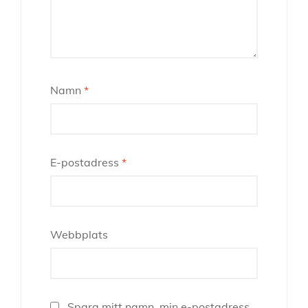
Namn
*
E-postadress
*
Webbplats
Spara mitt namn, min e-postadress