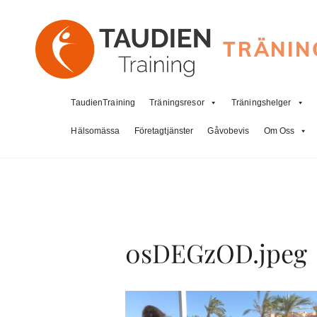
TRÄNIN
TaudienTraining
Träningsresor
Träningshelger
Hälsomässa
Företagtjänster
Gåvobevis
Om Oss
0sDEGzOD.jpeg