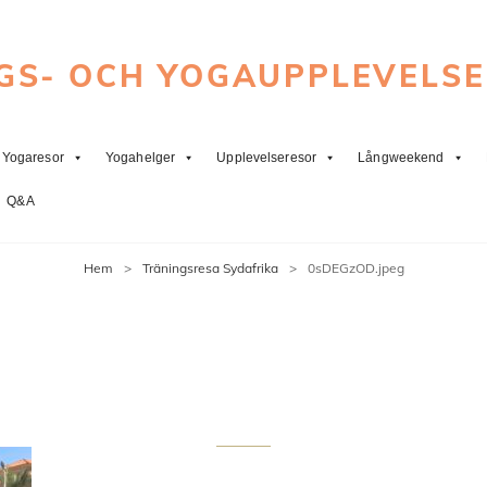
GS- OCH YOGAUPPLEVELS
Yogaresor
Yogahelger
Upplevelseresor
Långweekend
Q&A
Hem
>
Träningsresa Sydafrika
>
0sDEGzOD.jpeg