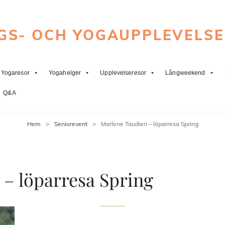
GS- OCH YOGAUPPLEVELS
Yogaresor
Yogahelger
Upplevelseresor
Långweekend
Q&A
Hem
>
Seniorevent
>
Marlene Taudien – löparresa Spring
 – löparresa Spring