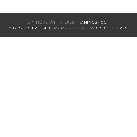
UPPHOVSRÄTT © 2026
TRÄNINGS- OCH
YOGAUPPLEVELSER
|
MY MUSIC BAND AV
CATCH THEMES