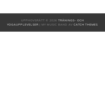
UPPHOVSRÄTT © 2026
TRÄNINGS- OCH
YOGAUPPLEVELSER
|
MY MUSIC BAND AV
CATCH THEMES