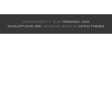
UPPHOVSRÄTT © 2026
TRÄNINGS- OCH
YOGAUPPLEVELSER
|
MY MUSIC BAND AV
CATCH THEMES