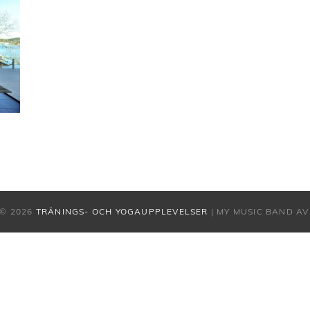
© 2026
TRÄNINGS- OCH YOGAUPPLEVELSER
|
MY MUSIC BAND A