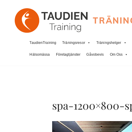
TRÄNIN
TaudienTraining
Träningsresor
Träningshelger
Hälsomässa
Företagtjänster
Gåvobevis
Om Oss
spa-1200×800-s