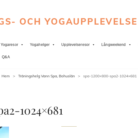
GS- OCH YOGAUPPLEVELS
Yogaresor
Yogahelger
Upplevelseresor
Långweekend
Q&A
Hem
>
Träningshelg Vann Spa, Bohuslän
>
spa-1200×800-spa2-1024×681
pa2-1024×681