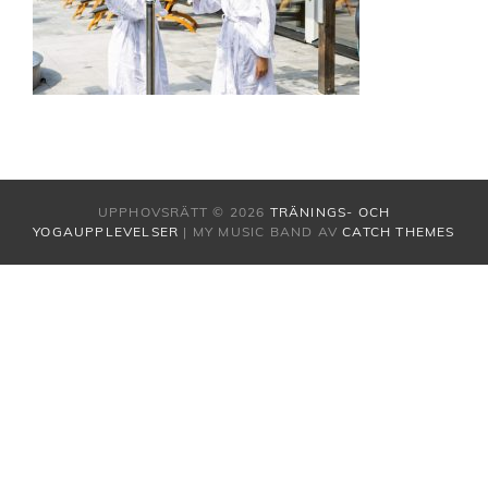
UPPHOVSRÄTT © 2026
TRÄNINGS- OCH
YOGAUPPLEVELSER
|
MY MUSIC BAND AV
CATCH THEMES