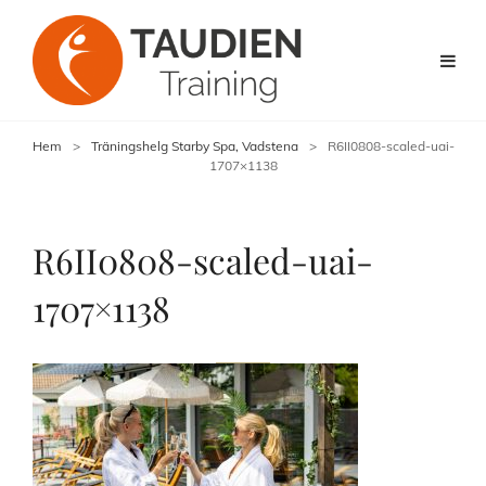
Hem
>
Träningshelg Starby Spa, Vadstena
>
R6II0808-scaled-uai-
1707×1138
R6II0808-scaled-uai-
1707×1138