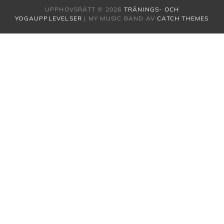
UPPHOVSRÄTT © 2026
TRÄNINGS- OCH
YOGAUPPLEVELSER
|
MY MUSIC BAND AV
CATCH THEMES