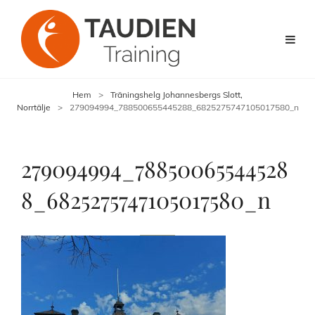
Hem
>
Träningshelg Johannesbergs Slott,
Norrtälje
>
279094994_788500655445288_6825275747105017580_n
279094994_78850065544528
8_6825275747105017580_n