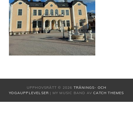
UPPHOVSRÄTT © 2026
TRÄNINGS- OCH
YOGAUPPLEVELSER
|
MY MUSIC BAND AV
CATCH THEMES