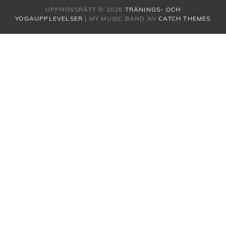
UPPHOVSRÄTT © 2026
TRÄNINGS- OCH
YOGAUPPLEVELSER
|
MY MUSIC BAND AV
CATCH THEMES