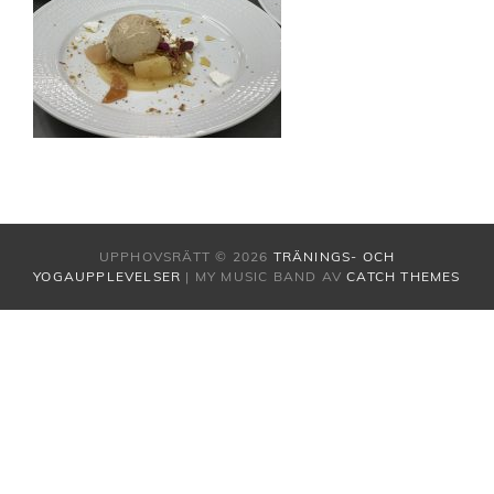
UPPHOVSRÄTT © 2026
TRÄNINGS- OCH
YOGAUPPLEVELSER
|
MY MUSIC BAND AV
CATCH THEMES