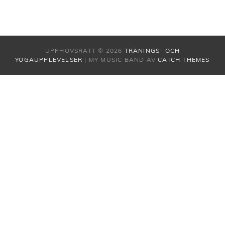
UPPHOVSRÄTT © 2026
TRÄNINGS- OCH
YOGAUPPLEVELSER
|
MY MUSIC BAND AV
CATCH THEMES