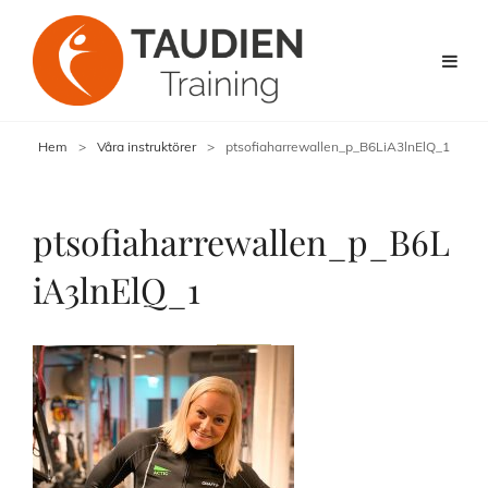
Hem
>
Våra instruktörer
>
ptsofiaharrewallen_p_B6LiA3lnElQ_1
ptsofiaharrewallen_p_B6L
iA3lnElQ_1