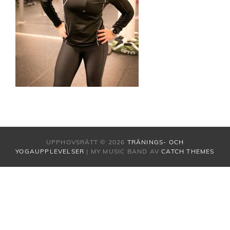
UPPHOVSRÄTT © 2026
TRÄNINGS- OCH
YOGAUPPLEVELSER
|
MY MUSIC BAND AV
CATCH THEMES