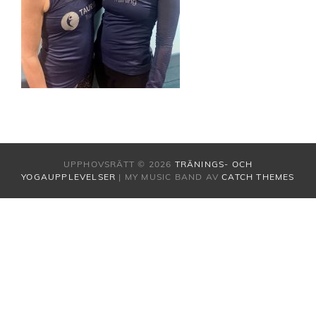
UPPHOVSRÄTT © 2026
TRÄNINGS- OCH
YOGAUPPLEVELSER
|
MY MUSIC BAND AV
CATCH THEMES