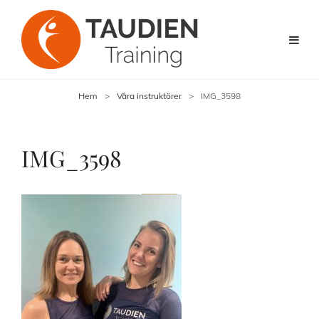
Hem
>
Våra instruktörer
>
IMG_3598
IMG_3598